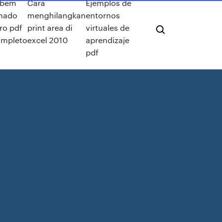
 bem
Cara
Ejemplos de
mado
menghilangkan
entornos
vro pdf
print area di
virtuales de
ompleto
excel 2010
aprendizaje
pdf