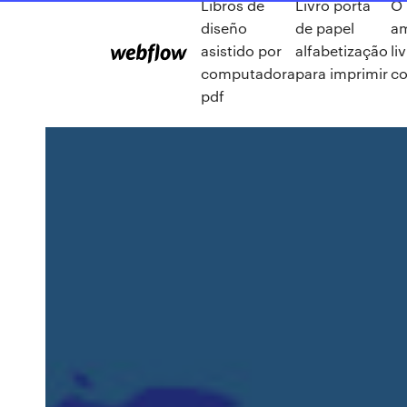
Libros de
Livro porta
O
diseño
de papel
a
asistido por
alfabetização
li
computadora
para imprimir
c
pdf