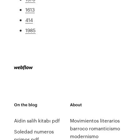
1613
414
1985
On the blog
About
Aidin salih kitabı pdf
Movimientos literarios
barroco romanticismo
Soledad numeros
modernismo
primos pdf