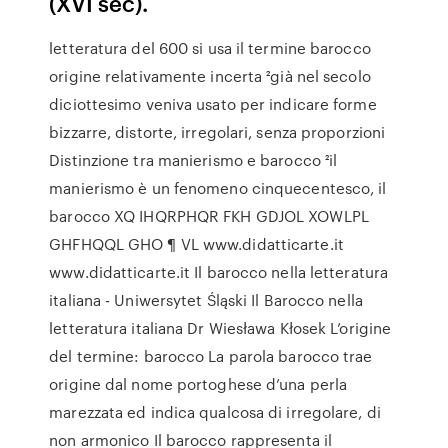
(XVI sec).
letteratura del 600 si usa il termine barocco
origine relativamente incerta ²già nel secolo
diciottesimo veniva usato per indicare forme
bizzarre, distorte, irregolari, senza proporzioni
Distinzione tra manierismo e barocco ²il
manierismo è un fenomeno cinquecentesco, il
barocco XQ IHQRPHQR FKH GDJOL XOWLPL
GHFHQQL GHO ¶ VL www.didatticarte.it
www.didatticarte.it Il barocco nella letteratura
italiana - Uniwersytet Śląski Il Barocco nella
letteratura italiana Dr Wiesława Kłosek L’origine
del termine: barocco La parola barocco trae
origine dal nome portoghese d’una perla
marezzata ed indica qualcosa di irregolare, di
non armonico Il barocco rappresenta il