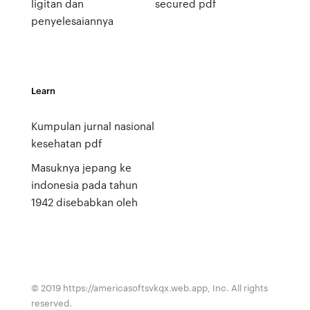
ligitan dan
secured pdf
penyelesaiannya
Learn
Kumpulan jurnal nasional
kesehatan pdf
Masuknya jepang ke
indonesia pada tahun
1942 disebabkan oleh
© 2019 https://americasoftsvkqx.web.app, Inc. All rights
reserved.