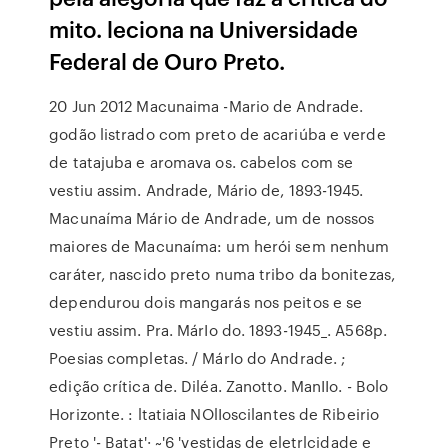
mito. leciona na Universidade
Federal de Ouro Preto.
20 Jun 2012 Macunaima -Mario de Andrade.
godão listrado com preto de acariúba e verde
de tatajuba e aromava os. cabelos com se
vestiu assim. Andrade, Mário de, 1893-1945.
Macunaíma Mário de Andrade, um de nossos
maiores de Macunaíma: um herói sem nenhum
caráter, nascido preto numa tribo da bonitezas,
dependurou dois mangarás nos peitos e se
vestiu assim. Pra. MárIo do. 1893-1945_. A568p.
Poesias completas. / MárIo do Andrade. ;
edição crítica de. Diléa. Zanotto. ManIIo. - Bolo
Horizonte. : ltatiaia NOlIoscilantes de Ribeirio
Preto '- Batat'· ~'6 'vestidas de eletrlçidade e